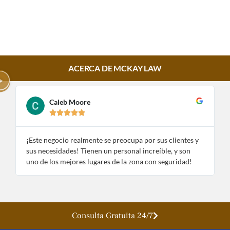
ACERCA DE MCKAY LAW
Caleb Moore





¡Este negocio realmente se preocupa por sus clientes y
¡
sus necesidades! Tienen un personal increíble, y son
e
uno de los mejores lugares de la zona con seguridad!
n
Consulta Gratuita 24/7