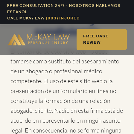
Ir
FREE CONSULTATION 24/7 · NOSOTROS HABLAMOS
ESPAÑOL
al
Términos y
CALL MCKAY LAW
(903) INJURED
contenido
condiciones
FREE CASE
REVIEW
El contenido de este sitio web no debe
tomarse como sustituto del asesoramiento
de un abogado o profesional médico
competente. El uso de este sitio web o la
presentación de un formulario en línea no
constituye la formación de una relación
abogado-cliente. Nadie en esta firma está de
acuerdo en representarlo en ningún asunto
legal. En consecuencia, no se forma ninguna