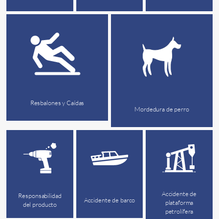
Resbalones y Caídas
Mordedura de perro
Accidente de
Responsabilidad
Accidente de barco
plataforma
del producto
petrolífera