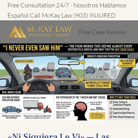
Ir
Free Consultation 24/7 · Nosotros Hablamos
al
Español
Call McKay Law
(903) INJURED
contenido
Free Case Review
«Ni Siquiera Le Vi» — Las