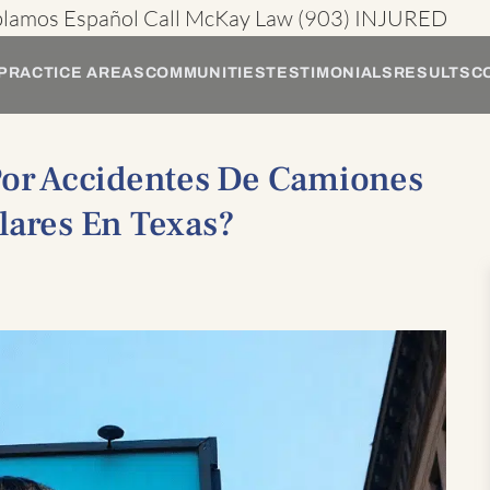
blamos Español
Call McKay Law
(903) INJURED
PRACTICE AREAS
COMMUNITIES
TESTIMONIALS
RESULTS
C
Por Accidentes De Camiones
lares En Texas?