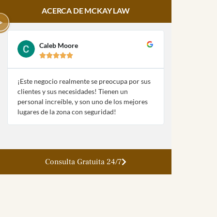
ACERCA DE MCKAY LAW
Caleb Moore
Amy Pa








¡Este negocio realmente se preocupa por sus
¡McKay Law y
clientes y sus necesidades! Tienen un
fueron extre
personal increíble, y son uno de los mejores
con mi naufra
lugares de la zona con seguridad!
la ley!
Consulta Gratuita 24/7