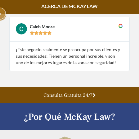
ACERCA DE MCKAY LAW
Caleb Moore





¡Este negocio realmente se preocupa por sus clientes y
¡
sus necesidades! Tienen un personal increíble, y son
e
uno de los mejores lugares de la zona con seguridad!
n
Consulta Gratuita 24/7
¿Por Qué McKay Law?