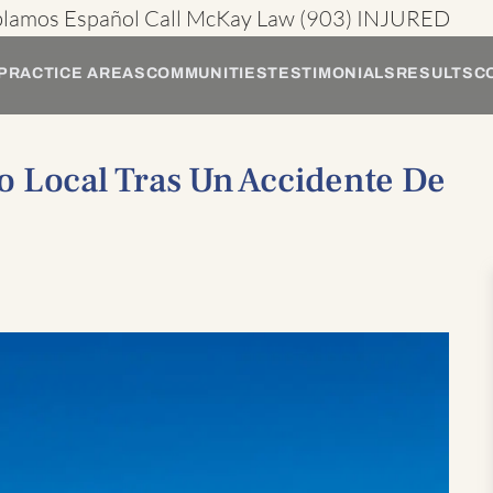
blamos Español
Call McKay Law
(903) INJURED
PRACTICE AREAS
COMMUNITIES
TESTIMONIALS
RESULTS
C
o Local Tras Un Accidente De