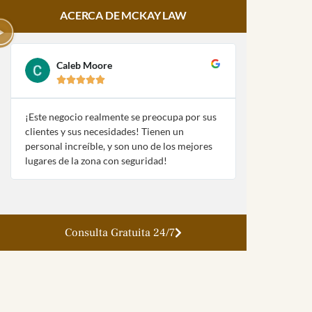
ACERCA DE MCKAY LAW
Caleb Moore
Amy Pa








¡Este negocio realmente se preocupa por sus
¡McKay Law y
clientes y sus necesidades! Tienen un
fueron extre
personal increíble, y son uno de los mejores
con mi naufra
lugares de la zona con seguridad!
la ley!
Consulta Gratuita 24/7