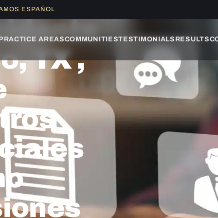
LAMOS ESPAÑOL
cidente
PRACTICE AREAS
COMMUNITIES
TESTIMONIALS
RESULTS
C
o, TX ,
e
otros
ciales
mo
siones