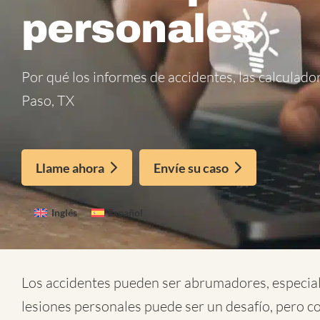
personales
Por qué los informes de accidentes, las calculador
Paso, TX
Llame ahora
Envíe su caso
Inglés
Español
Los accidentes pueden ser abrumadores, especial
lesiones personales
puede ser un desafío, pero c