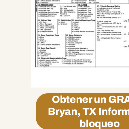
Obtener un
GRA
Bryan, TX Infor
bloqueo