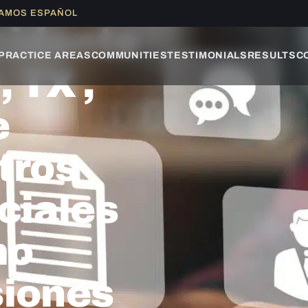
LAMOS ESPAÑOL
cidente
PRACTICE AREAS
COMMUNITIES
TESTIMONIALS
RESULTS
C
 TX ,
e
otros
ciales
mo
siones