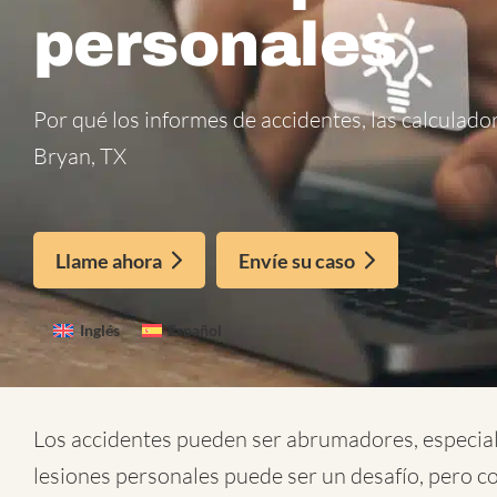
personales
Por qué los informes de accidentes, las calculador
Bryan, TX
Llame ahora
Envíe su caso
Inglés
Español
Los accidentes pueden ser abrumadores, especial
lesiones personales
puede ser un desafío, pero c