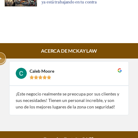
ya está trabajando en tu contra
ACERCA DE MCKAY LAW
Caleb Moore





¡Este negocio realmente se preocupa por sus clientes y
¡
sus necesidades! Tienen un personal increíble, y son
e
uno de los mejores lugares de la zona con seguridad!
n