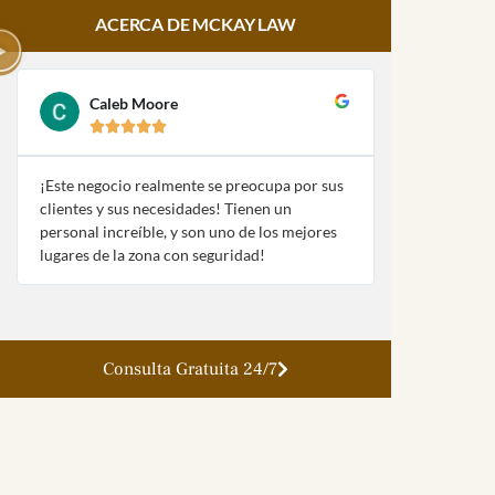
ACERCA DE MCKAY LAW
Caleb Moore
Amy Pa








¡Este negocio realmente se preocupa por sus
¡McKay Law y
clientes y sus necesidades! Tienen un
fueron extre
personal increíble, y son uno de los mejores
con mi naufra
lugares de la zona con seguridad!
la ley!
Consulta Gratuita 24/7