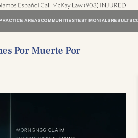
blamos Español
Call McKay Law
(903) INJURED
PRACTICE AREAS
COMMUNITIES
TESTIMONIALS
RESULTS
C
es Por Muerte Por