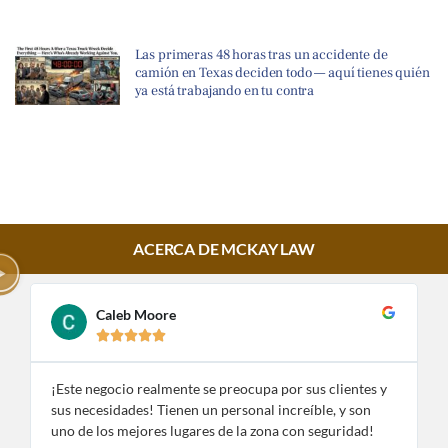
Las primeras 48 horas tras un accidente de
camión en Texas deciden todo — aquí tienes quién
ya está trabajando en tu contra
ACERCA DE MCKAY LAW
Caleb Moore





¡Este negocio realmente se preocupa por sus clientes y
¡
sus necesidades! Tienen un personal increíble, y son
e
uno de los mejores lugares de la zona con seguridad!
n