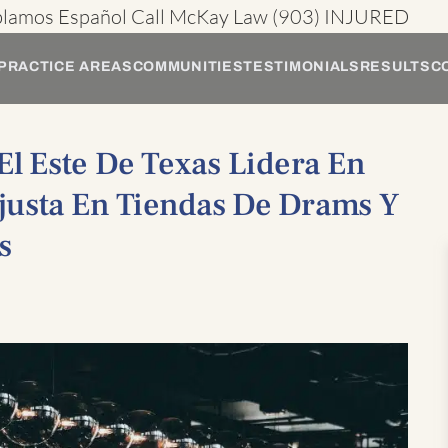
blamos Español
Call McKay Law
(903) INJURED
PRACTICE AREAS
COMMUNITIES
TESTIMONIALS
RESULTS
C
El Este De Texas Lidera En
justa En Tiendas De Drams Y
s