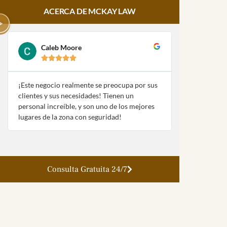
ACERCA DE MCKAY LAW
Caleb Moore
Amy Pa








¡Este negocio realmente se preocupa por sus
¡McKay Law y
clientes y sus necesidades! Tienen un
fueron extre
personal increíble, y son uno de los mejores
con mi naufra
lugares de la zona con seguridad!
la ley!
Consulta Gratuita 24/7