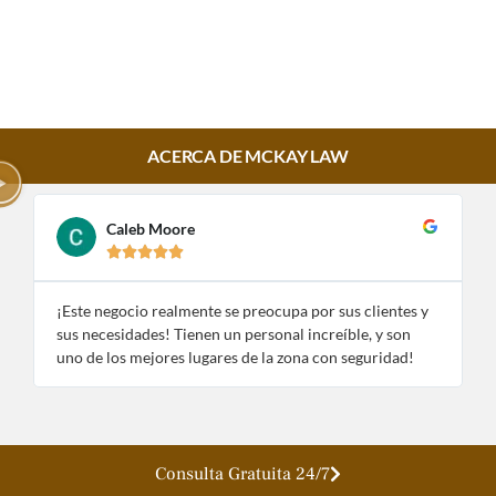
ACERCA DE MCKAY LAW
Caleb Moore





¡Este negocio realmente se preocupa por sus clientes y
¡
sus necesidades! Tienen un personal increíble, y son
e
uno de los mejores lugares de la zona con seguridad!
n
Consulta Gratuita 24/7