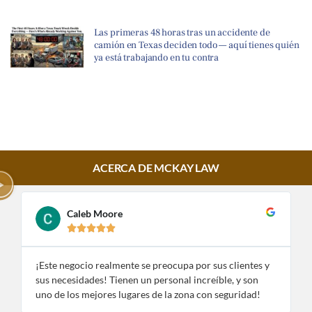
Las primeras 48 horas tras un accidente de
camión en Texas deciden todo — aquí tienes quién
ya está trabajando en tu contra
ACERCA DE MCKAY LAW
Caleb Moore





¡Este negocio realmente se preocupa por sus clientes y
¡
sus necesidades! Tienen un personal increíble, y son
e
uno de los mejores lugares de la zona con seguridad!
n