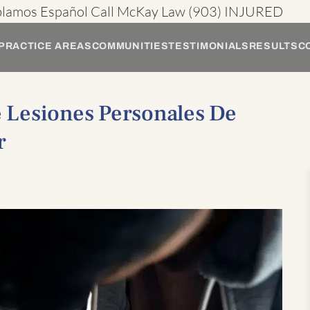
blamos Español
Call McKay Law
(903) INJURED
PRACTICE AREAS
COMMUNITIES
TESTIMONIALS
RESULTS
C
 Lesiones Personales De
r