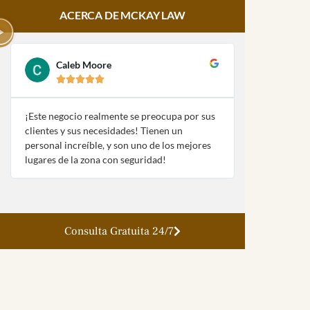
ACERCA DE MCKAY LAW
Caleb Moore
Amy Pa








¡Este negocio realmente se preocupa por sus
¡McKay Law y
clientes y sus necesidades! Tienen un
fueron extre
personal increíble, y son uno de los mejores
con mi naufra
lugares de la zona con seguridad!
la ley!
Consulta Gratuita 24/7