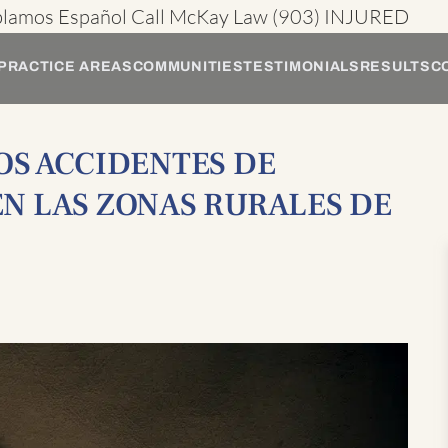
blamos Español
Call McKay Law
(903) INJURED
PRACTICE AREAS
COMMUNITIES
TESTIMONIALS
RESULTS
C
OS ACCIDENTES DE
N LAS ZONAS RURALES DE