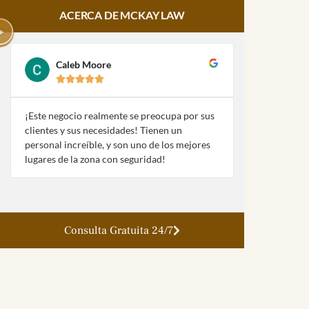
ACERCA DE MCKAY LAW
Caleb Moore
Amy Pa








¡Este negocio realmente se preocupa por sus
¡McKay Law y
clientes y sus necesidades! Tienen un
fueron extre
personal increíble, y son uno de los mejores
con mi naufra
lugares de la zona con seguridad!
la ley!
Consulta Gratuita 24/7