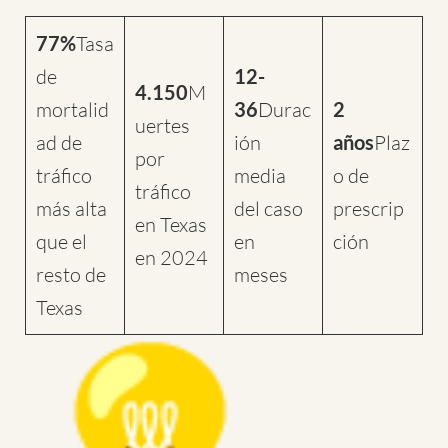
77%
Tasa
de
12-
4.150
M
mortalid
36
Durac
2
uertes
ad de
ión
años
Plaz
por
tráfico
media
o de
tráfico
más alta
del caso
prescrip
en Texas
que el
en
ción
en 2024
resto de
meses
Texas