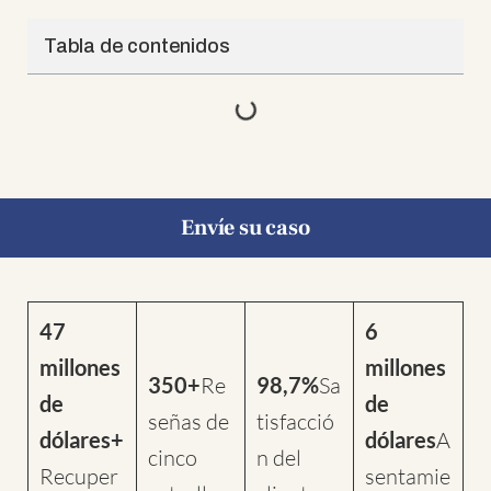
Tabla de contenidos
Envíe su caso
47
6
millones
millones
350+
Re
98,7%
Sa
de
de
señas de
tisfacció
dólares+
dólares
A
cinco
n del
Recuper
sentamie