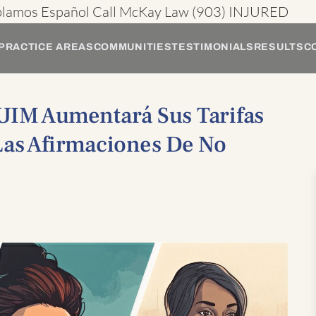
blamos Español
Call McKay Law
(903) INJURED
PRACTICE AREAS
COMMUNITIES
TESTIMONIALS
RESULTS
C
UIM Aumentará Sus Tarifas
Las Afirmaciones De No