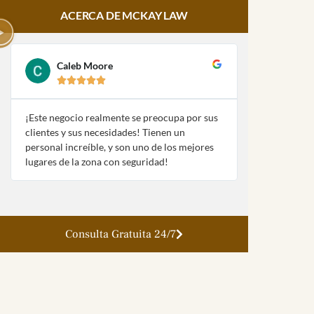
ACERCA DE MCKAY LAW
Caleb Moore
Amy Pa








¡Este negocio realmente se preocupa por sus
¡McKay Law y
clientes y sus necesidades! Tienen un
fueron extre
personal increíble, y son uno de los mejores
con mi naufra
lugares de la zona con seguridad!
la ley!
Consulta Gratuita 24/7