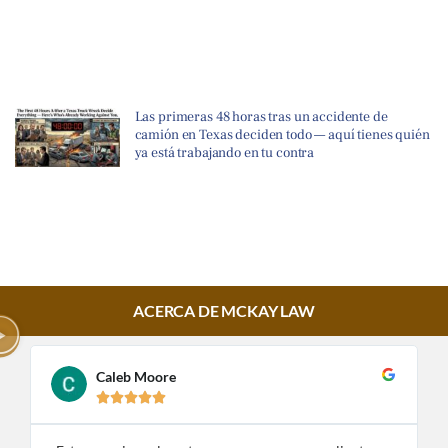
Las primeras 48 horas tras un accidente de
camión en Texas deciden todo — aquí tienes quién
ya está trabajando en tu contra
ACERCA DE MCKAY LAW
Caleb Moore




