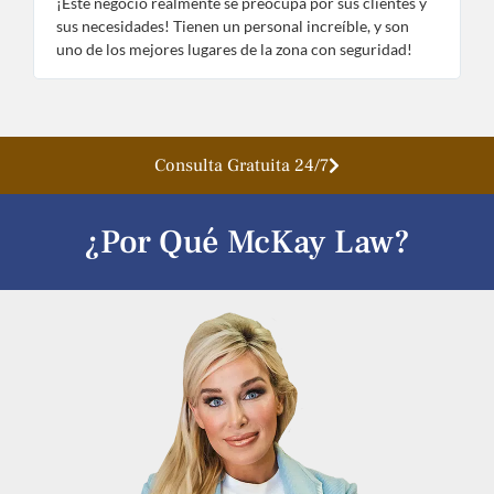
¡Este negocio realmente se preocupa por sus clientes y
¡
sus necesidades! Tienen un personal increíble, y son
e
uno de los mejores lugares de la zona con seguridad!
n
Consulta Gratuita 24/7
¿Por Qué McKay Law?