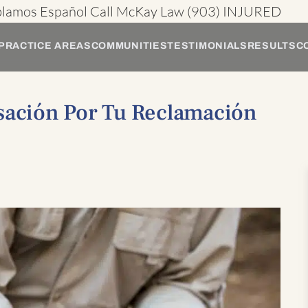
blamos Español
Call McKay Law
(903) INJURED
PRACTICE AREAS
COMMUNITIES
TESTIMONIALS
RESULTS
C
ación Por Tu Reclamación