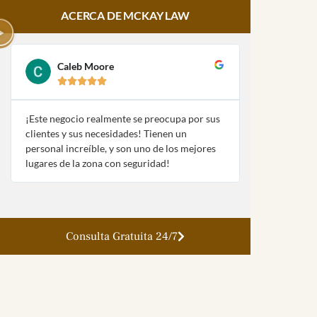
ACERCA DE MCKAY LAW
Caleb Moore
Amy Pa








¡Este negocio realmente se preocupa por sus
¡McKay Law y
clientes y sus necesidades! Tienen un
fueron extre
personal increíble, y son uno de los mejores
con mi naufra
lugares de la zona con seguridad!
la ley!
Consulta Gratuita 24/7