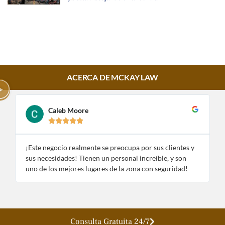
ACERCA DE MCKAY LAW
Caleb Moore





¡Este negocio realmente se preocupa por sus clientes y
¡
sus necesidades! Tienen un personal increíble, y son
e
uno de los mejores lugares de la zona con seguridad!
n
Consulta Gratuita 24/7