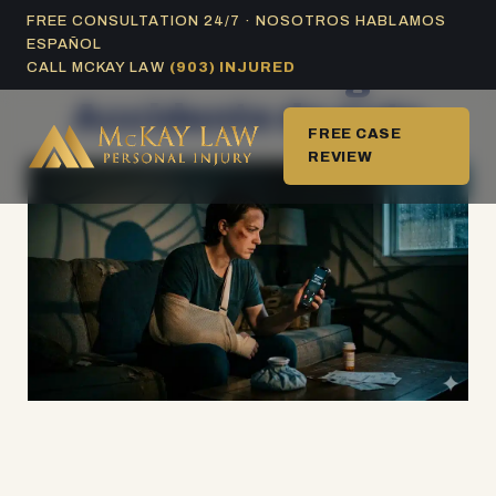
Ir
FREE CONSULTATION 24/7 · NOSOTROS HABLAMOS
ESPAÑOL
al
Archivo de Categoría:
CALL MCKAY LAW
(903) INJURED
contenido
Accidente de auto
FREE CASE
REVIEW
Página
Página
Página
Página