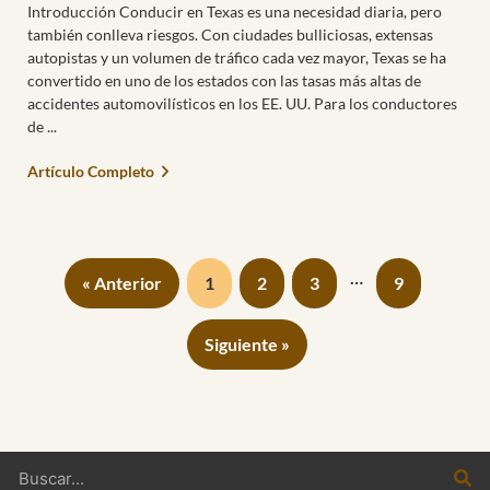
Introducción Conducir en Texas es una necesidad diaria, pero
también conlleva riesgos. Con ciudades bulliciosas, extensas
autopistas y un volumen de tráfico cada vez mayor, Texas se ha
convertido en uno de los estados con las tasas más altas de
accidentes automovilísticos en los EE. UU. Para los conductores
de
Artículo Completo
…
« Anterior
1
2
3
9
Siguiente »
Buscar