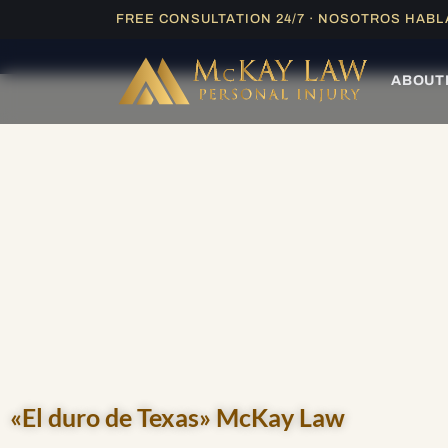
Ir
FREE CONSULTATION 24/7 · NOSOTROS HAB
ESPAÑOL |
EVALU
al
contenido
ABOUT
«El duro de Texas» McKay Law