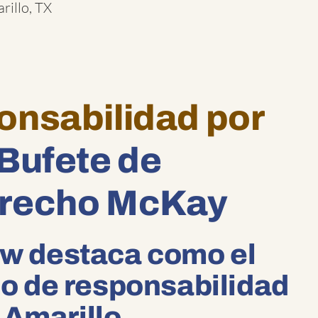
rillo, TX
nsabilidad por
Bufete de
erecho McKay
w destaca como el
o de responsabilidad
n Amarillo