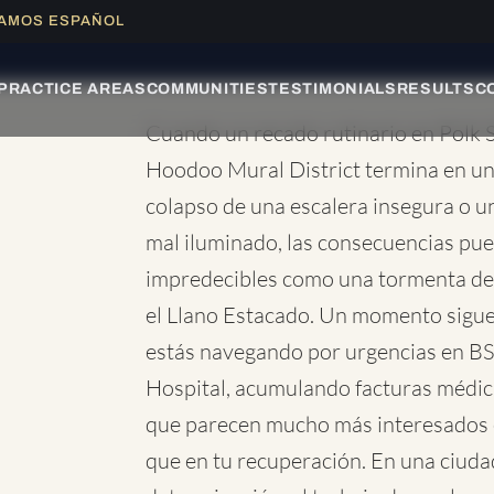
LAMOS ESPAÑOL
ACIÓN GRATUITA DE CASOS
|
1-866-335-5885
|
PRACTICE AREAS
COMMUNITIES
TESTIMONIALS
RESULTS
C
Cuando un recado rutinario en Polk S
Hoodoo Mural District termina en una
colapso de una escalera insegura o u
mal iluminado, las consecuencias pu
impredecibles como una tormenta de
el Llano Estacado. Un momento sigues 
estás navegando por urgencias en B
Hospital, acumulando facturas médic
que parecen mucho más interesados e
que en tu recuperación. En una ciuda