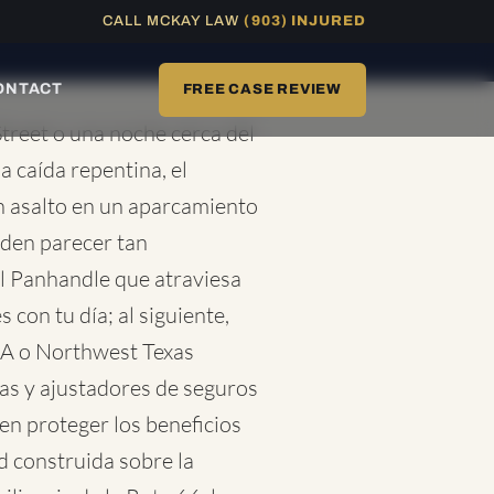
CALL MCKAY LAW
(903) INJURED
DISPONIBLE 24/7
ONTACT
FREE CASE REVIEW
treet o una noche cerca del
 caída repentina, el
n asalto en un aparcamiento
eden parecer tan
l Panhandle que atraviesa
con tu día; al siguiente,
SA o Northwest Texas
as y ajustadores de seguros
n proteger los beneficios
d construida sobre la