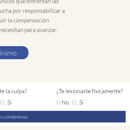
únicos que enfrentan las
lucha por responsabilizar a
guir la compensación
 necesitan para avanzar.
mínimo
te la culpa?
¿Te lesionaste físicamente?
. Sí
No
. Sí
 y contáctenos