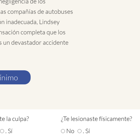
negligencia de los
 las compañías de autobuses
ón inadecuada, Lindsey
nsación completa que los
s un devastador accidente
mínimo
te la culpa?
¿Te lesionaste físicamente?
. Sí
No
. Sí