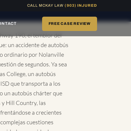
CALL MCKAY LAW
(903) INJURED
DISPONIBLE 24/7
ONTACT
FREE CASE REVIEW
ighway 190, el temblor del
gue: un accidente de autobús
 ordinario por Nolanville
uestión de segundos. Ya sea
as College, un autobús
n ISD que transporta a los
 o un autobús chárter que
 y Hill Country, las
nfrentándose a crecientes
y complejas cuestiones