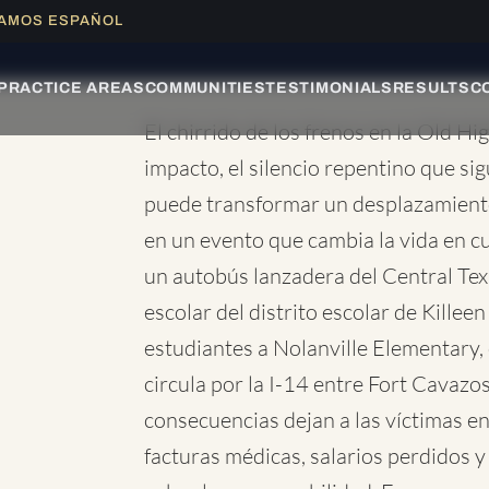
LAMOS ESPAÑOL
ACIÓN GRATUITA DE CASOS
|
1-866-335-5885
|
PRACTICE AREAS
COMMUNITIES
TESTIMONIALS
RESULTS
C
El chirrido de los frenos en la Old H
impacto, el silencio repentino que si
puede transformar un desplazamiento
en un evento que cambia la vida en c
un autobús lanzadera del Central Tex
escolar del distrito escolar de Killee
estudiantes a Nolanville Elementary,
circula por la I-14 entre Fort Cavazos
consecuencias dejan a las víctimas e
facturas médicas, salarios perdidos 