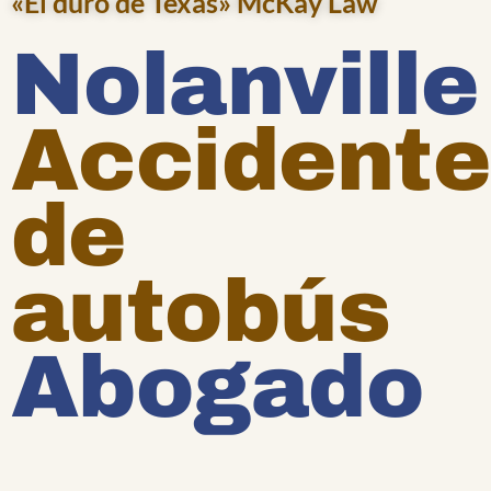
«El duro de Texas» McKay Law
Nolanville
Accidente
de
autobús
Abogado