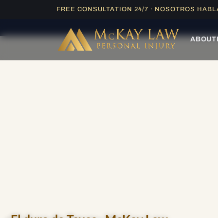
Ir
FREE CONSULTATION 24/7 · NOSOTROS HAB
ESPAÑOL |
EVALU
al
contenido
ABOUT