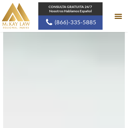
Ir
CONSULTA GRATUITA 24/7
Nosotros Hablamos Español
al
(866)-335-5885
contenido
Areas de pr
Comunidades a las
Recursos de la Ley d