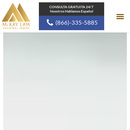
Ir
CONSULTA GRATUITA 24/7
Nosotros Hablamos Español
al
(866)-335-5885
contenido
Areas de pr
Comunidades a las
Recursos de la Ley d