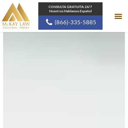
Ir
CONSULTA GRATUITA 24/7
Nosotros Hablamos Español
al
(866)-335-5885
contenido
Areas de pr
Comunidades a las
Recursos de la Ley d