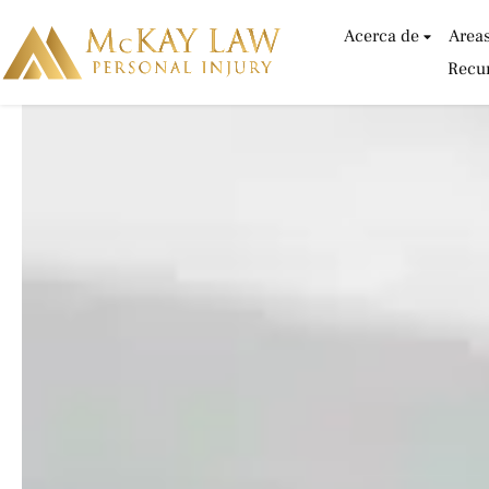
Ir
Acerca de
Areas
al
Recur
contenido