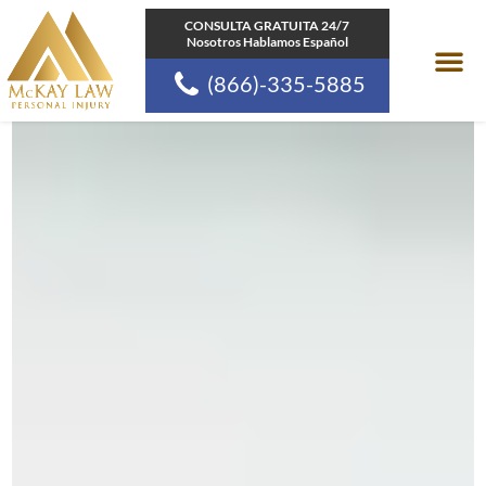
Ir
CONSULTA GRATUITA 24/7
Nosotros Hablamos Español
al
(866)-335-5885
contenido
Areas de pr
Comunidades a las
Recursos de la Ley d