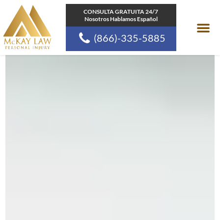
Ir
CONSULTA GRATUITA 24/7
Nosotros Hablamos Español
al
(866)-335-5885
contenido
Areas de pr
Comunidades a las
Recursos de la Ley d