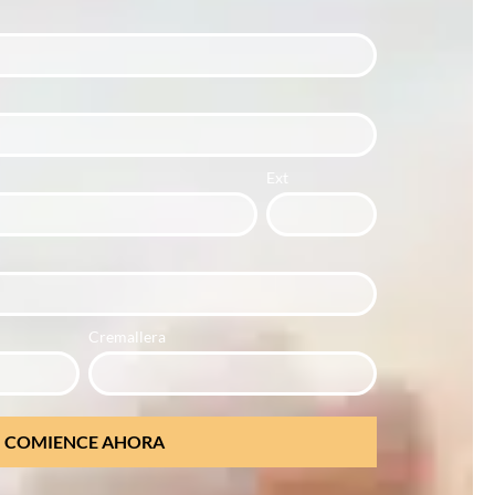
Ext
Cremallera
COMIENCE AHORA