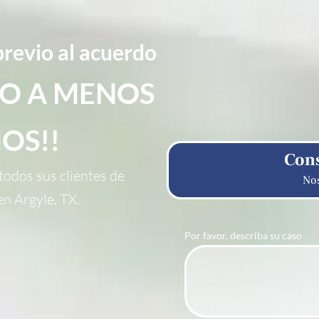
revio al acuerdo
O A MENOS
OS!!
Cons
odos sus clientes de
No
en Argyle, TX.
Por favor, describa su caso