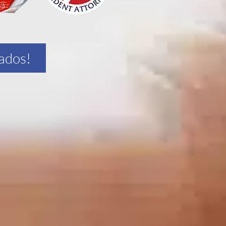
ados!