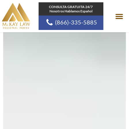
Ir
CONSULTA GRATUITA 24/7
Nosotros Hablamos Español
al
(866)-335-5885
contenido
Areas de pr
Comunidades a las
Recursos de la Ley d