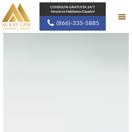
Ir
CONSULTA GRATUITA 24/7
Nosotros Hablamos Español
al
(866)-335-5885
contenido
Areas de pr
Comunidades a las
Recursos de la Ley d