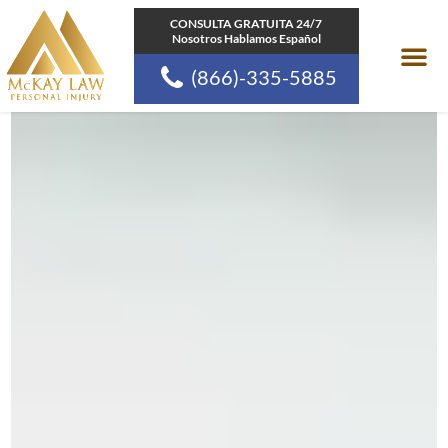
Ir
CONSULTA GRATUITA 24/7
Nosotros Hablamos Español
al
(866)-335-5885
contenido
Areas de pr
Comunidades a las
Recursos de la Ley d