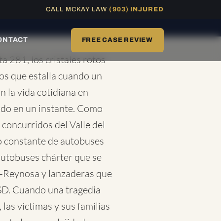
CALL MCKAY LAW
(903) INJURED
DISPONIBLE 24/7
ONTACT
FREE CASE REVIEW
ta 281, los cristales rotos
os que estalla cuando un
 la vida cotidiana en
odo en un instante. Como
concurridos del Valle del
jo constante de autobuses
 autobuses chárter que se
r-Reynosa y lanzaderas que
ISD. Cuando una tragedia
las víctimas y sus familias