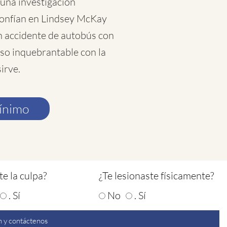
 una investigación
 confían en Lindsey McKay
n accidente de autobús con
so inquebrantable con la
sirve.
mínimo
te la culpa?
¿Te lesionaste físicamente?
. Sí
No
. Sí
 y contáctenos