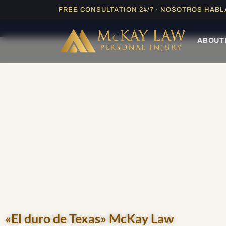
Ir
FREE CONSULTATION 24/7 · NOSOTROS HAB
ESPAÑOL |
EVALU
al
contenido
ABOUT
«El duro de Texas» McKay Law