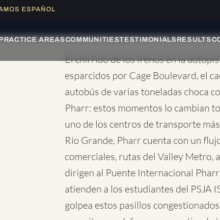
LAMOS ESPAÑOL
ACIÓN GRATUITA DE CASOS
|
1-866-335-5885
|
PRACTICE AREAS
COMMUNITIES
TESTIMONIALS
RESULTS
C
El chirrido de los frenos en la autopis
esparcidos por Cage Boulevard, el ca
autobús de varias toneladas choca con
Pharr: estos momentos lo cambian t
uno de los centros de transporte más 
Río Grande, Pharr cuenta con un flu
comerciales, rutas del Valley Metro,
dirigen al Puente Internacional Phar
atienden a los estudiantes del PSJA 
golpea estos pasillos congestionados, 